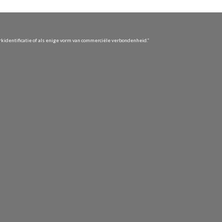
identificatie of als enige vorm van commerciële verbondenheid.”