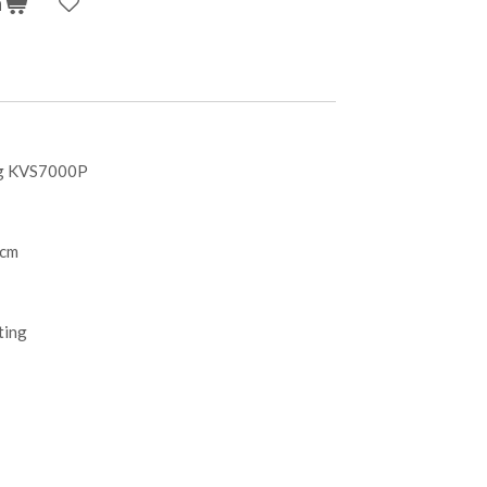
n
ag KVS7000P
 cm
ting