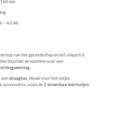
 160 mm
ing
 V – 4,0 Ah
 de kop van het gereedschap en het oliepeil is
dien beschikt de machine over een
kettingsmering
.
t een
draagtas
, ideaal voor het netjes
 accessoires, zoals de
2 snoerloze batterijen