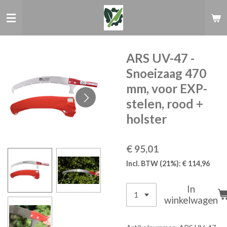
Ga
direct
naar
de
hoofdinhoud
ARS UV-47 -
Snoeizaag 470
mm, voor EXP-
stelen, rood +
holster
€ 95,01
Incl. BTW (21%): € 114,96
In
winkelwagen