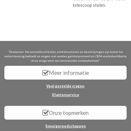
telescoop stelen.
“Disclaimer: De vermelde artikelen, artikelnummers en beschrijvingen zijn louter ter
ondersteuning bedoeld en mogen niet worden geïnterpreteerd als OEM-merkidentificatie
of als enige vorm van commerciële verbondenheid.”
Meer informatie
Veel gestelde vragen
Klantenservice
Onze topmerken
Snoeigereedschappen