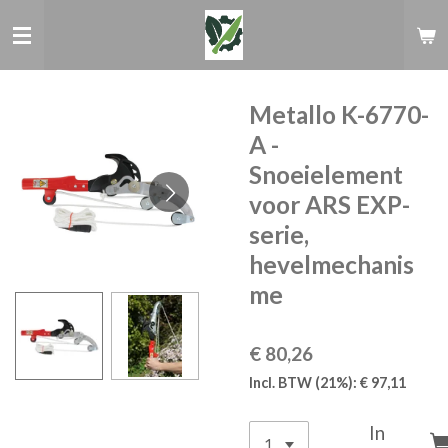
Ga
direct
naar
de
hoofdinhoud
Metallo K-6770-
A -
Snoeielement
voor ARS EXP-
serie,
hevelmechanis
me
€ 80,26
Incl. BTW (21%): € 97,11
In