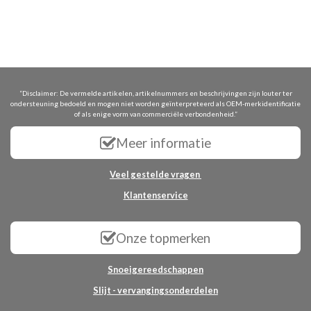
“Disclaimer: De vermelde artikelen, artikelnummers en beschrijvingen zijn louter ter
ondersteuning bedoeld en mogen niet worden geïnterpreteerd als OEM-merkidentificatie
of als enige vorm van commerciële verbondenheid.”
Meer informatie
Veel gestelde vragen
Klantenservice
Onze topmerken
Snoeigereedschappen
Slijt - vervangingsonderdelen