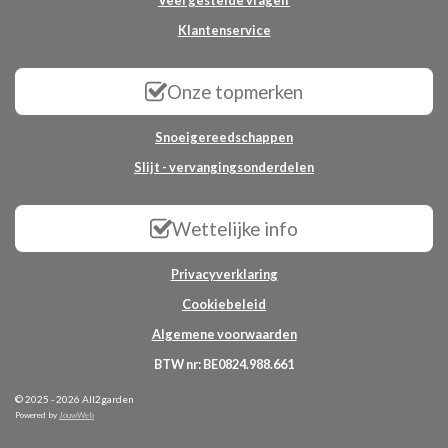
Veel gestelde vragen
Klantenservice
Onze topmerken
Snoeigereedschappen
Slijt - vervangingsonderdelen
Wettelijke info
Privacyverklaring
Cookiebeleid
Algemene voorwaarden
BTW nr: BE0824.988.661
© 2025 - 2026 All2garden
Powered by
JouwWeb