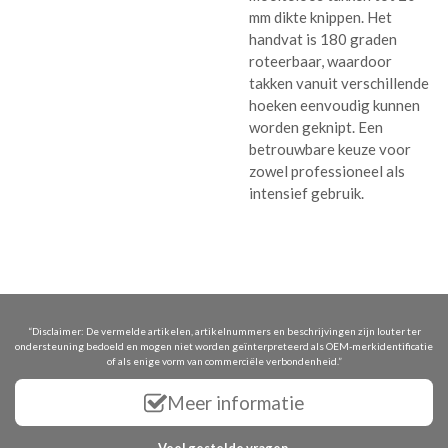
mm dikte knippen. Het
handvat is 180 graden
roteerbaar, waardoor
takken vanuit verschillende
hoeken eenvoudig kunnen
worden geknipt. Een
betrouwbare keuze voor
zowel professioneel als
intensief gebruik.
“Disclaimer: De vermelde artikelen, artikelnummers en beschrijvingen zijn louter ter
ondersteuning bedoeld en mogen niet worden geïnterpreteerd als OEM-merkidentificatie
of als enige vorm van commerciële verbondenheid.”
Meer informatie