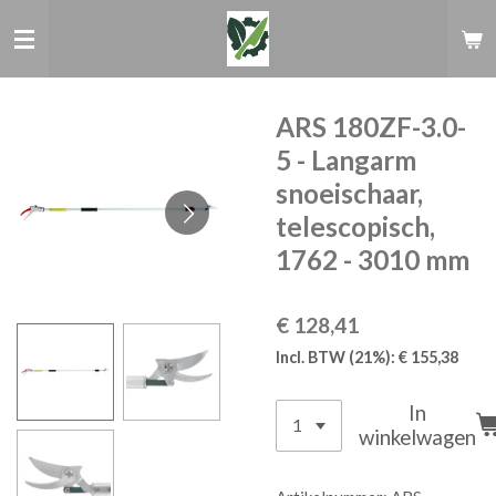
Ga
direct
naar
de
hoofdinhoud
ARS 180ZF-3.0-
5 - Langarm
snoeischaar,
telescopisch,
1762 - 3010 mm
€ 128,41
Incl. BTW (21%): € 155,38
In
winkelwagen