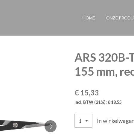
HOME
ONZE PROD
ARS 320B-T
155 mm, rec
€ 15,33
Incl. BTW (21%): € 18,55
In winkelwage