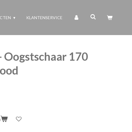
UCTEN
KLANTENSERVICE
- Oogstschaar 170
rood
n