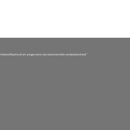
identificatie of als enige vorm van commerciële verbondenheid.”