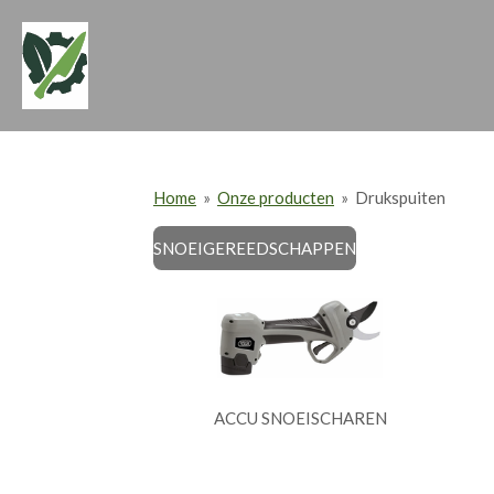
Ga
direct
naar
de
hoofdinhoud
Home
»
Onze producten
»
Drukspuiten
SNOEIGEREEDSCHAPPEN
ACCU SNOEISCHAREN