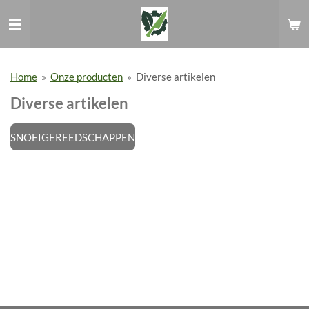
Ga
direct
naar
de
hoofdinhoud
Home
»
Onze producten
»
Diverse artikelen
Diverse artikelen
SNOEIGEREEDSCHAPPEN