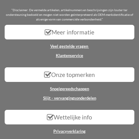
“Disclaimer: De vermelde artikelen, artikelnummers en beschrijvingen zijn louter ter
ondersteuning bedoeld en mogen niet worden geïnterpreteerd als OEM-merkidentificatie of
als enige vorm van commerciële verbondenheid.”
Meer informatie
Veel gestelde vragen
Klantenservice
Onze topmerken
Snoeigereedschappen
Slijt - vervangingsonderdelen
Wettelijke info
Privacyverklaring